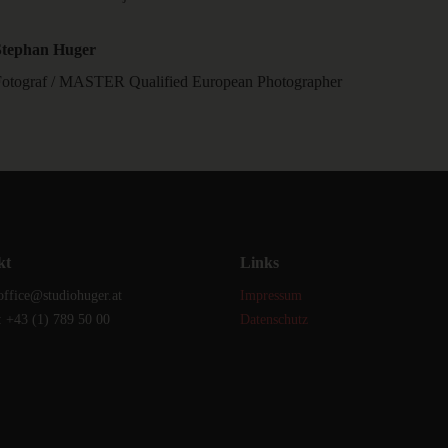
Stephan Huger
Fotograf / MASTER Qualified European Photographer
kt
Links
office@studiohuger.at
Impressum
: +43 (1) 789 50 00
Datenschutz