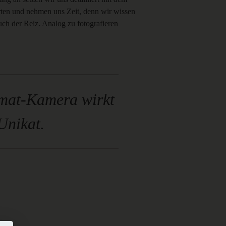
arten und nehmen uns Zeit, denn wir wissen
uch der Reiz. Analog zu fotografieren
rmat-Kamera wirkt
 Unikat.