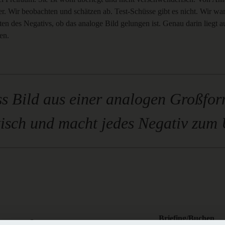
r. Wir beobachten und schätzen ab. Test-Schüsse gibt es nicht. Wir w
en des Negativs, ob das analoge Bild gelungen ist. Genau darin liegt a
ben.
s Bild aus einer analogen Großfo
isch und macht jedes Negativ zum
Briefing/Buchen