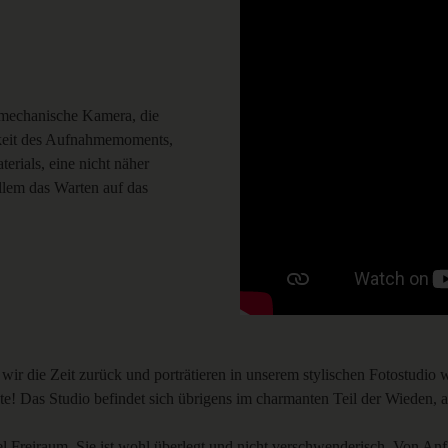
ie mechanische Kamera, die
igkeit des Aufnahmemoments,
rials, eine nicht näher
llem das Warten auf das
r die Zeit zurück und porträtieren in unserem stylischen Fotostudio w
e! Das Studio befindet sich übrigens im charmanten Teil der Wieden, 
iel Freiraum. Sie ist wohl überlegt und nicht verschwenderisch. Von Anfa