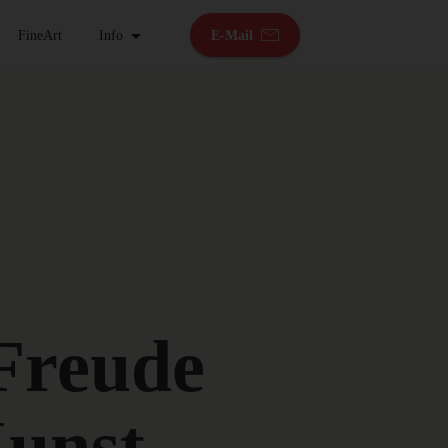
FineArt
Info
E-Mail
 Freude
unst.