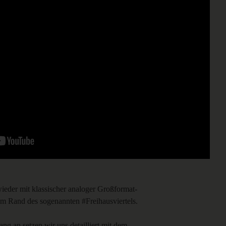
ieder mit klassischer analoger Großformat-
am Rand des sogenannten #Freihausviertels.
ng an setzen wir uns detailliert mit dem