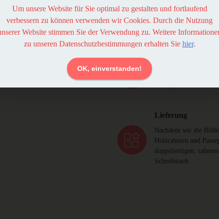
 wir
Um unsere Website für Sie optimal zu gestalten und fortlaufend
Suchen Sie authentisch
aller Ruhe und wohl üb
verbessern zu können verwenden wir Cookies. Durch die Nutzung
Ihnen das Bild und buc
ing
unserer Website stimmen Sie der Verwendung zu. Weitere Informatione
zu unseren Datenschutzbestimmungen erhalten Sie
hier
.
Shooting
OK, einverstanden!
Wir fotografieren entw
analog und beschränkt 
Lieferung
Nachdem wir die Bilder
Holzrahmen und Passep
doppelseitigen, rahme
Schreibtisch.