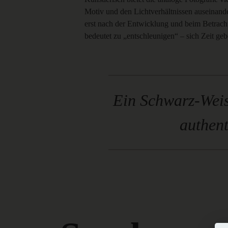
Motiv und den Lichtverhältnissen auseinande
erst nach der Entwicklung und beim Betracht
bedeutet zu „entschleunigen“ – sich Zeit ge
Ein Schwarz-Weis
authent