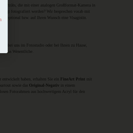
e Porträts, die mit einer analogen Großformat-Kamera in
erlegt fotografiert werden? Wir besprechen vorab mit
hen optional bzw. auf Ihren Wunsch eine Visagistin.
n
eder bei uns im Fotostudio oder bei Ihnen zu Hause,
auf das Wesentliche.
 entwickelt haben, erhalten Sie ein
FineArt Print
mit
artout sowie das
Original-Negativ
in einem
nlosen Fotorahmen aus hochwertigem Acryl für den