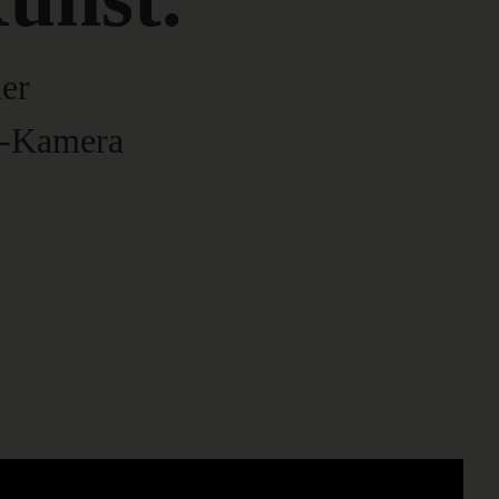
her
t-Kamera