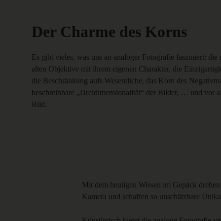
Der Charme des Korns
Es gibt vieles, was uns an analoger Fotografie fasziniert: d
alten Objektive mit ihrem eigenen Charakter, die Einzigart
die Beschränkung aufs Wesentliche, das Korn des Negativmate
beschreibbare „Dreidimensionalität“ der Bilder, … und vor a
Bild.
Mit dem heutigen Wissen im Gepäck drehen wi
Kamera und schaffen so unschätzbare Unikat
Künstlerisch bietet die analoge Fotografie v