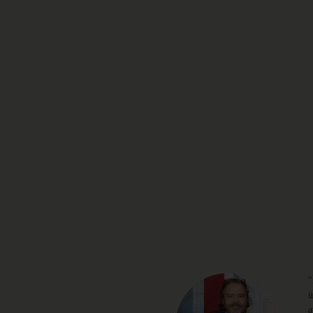
"
ü
a