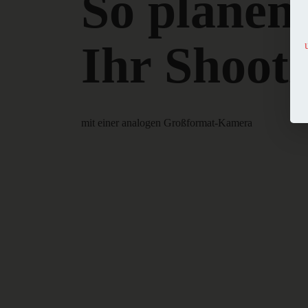
So planen
Ihr Shoot
mit einer analogen Großformat-Kamera