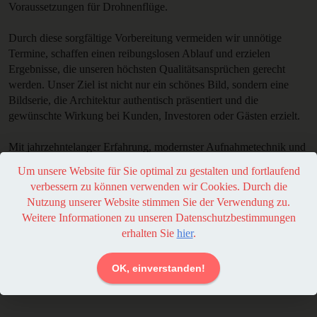
Voraussetzungen für Drohnenflüge.
Durch diese sorgfältige Vorbereitung vermeiden wir unnötige
Termine, schaffen einen reibungslosen Ablauf und erzielen
Ergebnisse, die unseren höchsten Qualitätsansprüchen gerecht
werden. Unser Ziel ist nicht nur ein schönes Bild, sondern eine
Bildserie, die Architektur authentisch präsentiert und die
gewünschte Wirkung bei Kunden, Investoren oder Gästen erzielt.
Mit jahrzehntelanger Erfahrung, modernster Aufnahmetechnik und
persönlicher Betreuung begleiten wir Projekte vom ersten
Um unsere Website für Sie optimal zu gestalten und fortlaufend
Gespräch bis zur finalen Bildbearbeitung. Unsere Kunden schätzen
verbessern zu können verwenden wir Cookies. Durch die
unsere Zuverlässigkeit, Termintreue und die konstant hohe Qualität
Nutzung unserer Website stimmen Sie der Verwendung zu.
unserer Arbeit.
Weitere Informationen zu unseren Datenschutzbestimmungen
erhalten Sie
hier
.
Wir fotografieren nicht einfach Gebäude, wir entwickeln
Bildwelten, die Architektur, Design und Raumwirkung
OK, einverstanden!
überzeugend vermitteln.